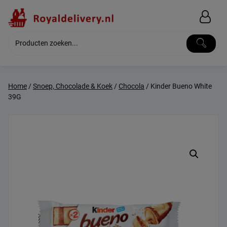
Skip
to
content
Home
/
Snoep, Chocolade & Koek
/
Chocola
/ Kinder Bueno White
39G