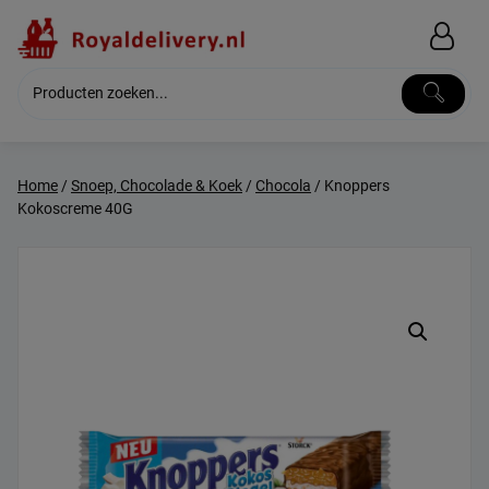
Skip
to
content
Home
/
Snoep, Chocolade & Koek
/
Chocola
/ Knoppers
Kokoscreme 40G