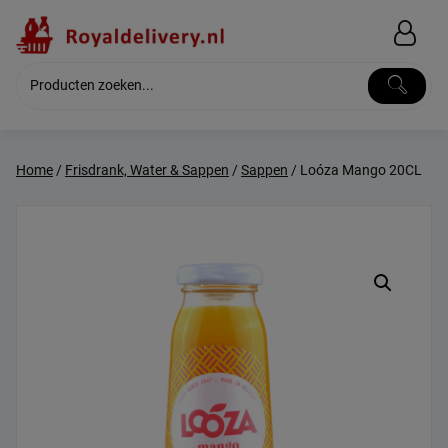
Skip
to
content
Home
/
Frisdrank, Water & Sappen
/
Sappen
/ Loóza Mango 20CL