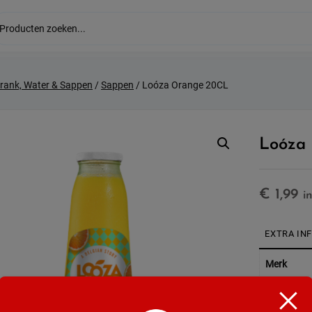
drank, Water & Sappen
/
Sappen
/ Loóza Orange 20CL
Loóza
€
1,99
i
EXTRA IN
Merk
Soort