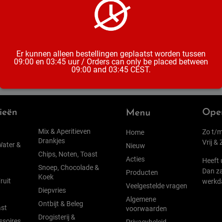
Inhoud
Er kunnen alleen bestellingen geplaatst worden tussen
09:00 en 03:45 uur / Orders can only be placed between
09:00 and 03:45 CEST.
ieën
Open
Menu
Mix & Aperitieven
Zo t/m
Home
Drankjes
Vrij &
Water &
Nieuw
Chips, Noten, Toast
Acties
Heeft 
Snoep, Chocolade &
Dan za
Producten
Koek
ruit
werkd
Veelgestelde vragen
Diepvries
Algemene
Ontbijt & Beleg
st
voorwaarden
Drogisterij &
ssoires