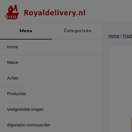
Skip
to
content
Menu
Categorieën
Home
/
Fris
Home
Nieuw
Acties
Producten
Veelgestelde vragen
Algemene voorwaarden