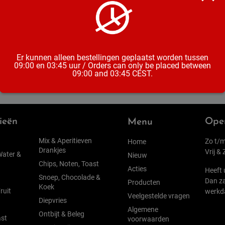
Inhoud
Alcoholpe
Er kunnen alleen bestellingen geplaatst worden tussen
09:00 en 03:45 uur / Orders can only be placed between
09:00 and 03:45 CEST.
ieën
Open
Menu
Mix & Aperitieven
Zo t/m
Home
Drankjes
Vrij &
Water &
Nieuw
Chips, Noten, Toast
Acties
Heeft 
Snoep, Chocolade &
Dan za
Producten
Koek
ruit
werkd
Veelgestelde vragen
Diepvries
Algemene
Ontbijt & Beleg
st
voorwaarden