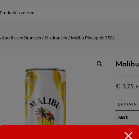
& Aperitieven Drankjes
/
Mixdranken
/ Malibu Pineapple 25CL
Malibu
€
3,75
i
EXTRA IN
Merk
Soort