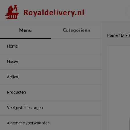
Skip
to
content
Menu
Categorieën
Home
/
Mix 
Home
Nieuw
Acties
Producten
Veelgestelde vragen
Algemene voorwaarden