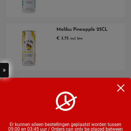
Malibu Pineapple 25CL
€
3,75
incl. btw
Categorieën
Bier
Mix & Aperitieven Drankjes
Frisdrank, Water & Sappen
Chips, Noten, Toast
Wijn
Snoep, Chocolade & Koek
Er kunnen alleen bestellingen geplaatst worden tussen
09:00 en 03:45 uur / Orders can only be placed between
Groente & Fruit
Diepvries