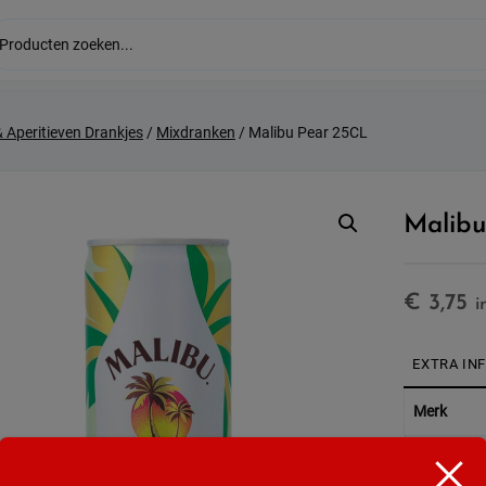
& Aperitieven Drankjes
/
Mixdranken
/ Malibu Pear 25CL
Malibu
€
3,75
i
EXTRA IN
Merk
Soort