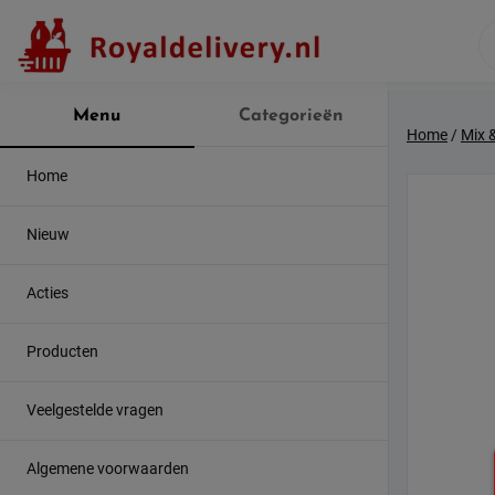
Skip
to
content
Menu
Categorieën
Home
/
Mix 
Home
Nieuw
Acties
Producten
Veelgestelde vragen
Algemene voorwaarden