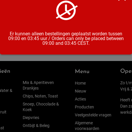
Inhoud
Alcoholpe
Er kunnen alleen bestellingen geplaatst worden tussen
09:00 en 03:45 uur / Orders can only be placed between
09:00 and 03:45 CEST.
ieën
Open
Menu
Mix & Aperitieven
Zo t/m
Home
Drankjes
Vrij &
Water &
Nieuw
Chips, Noten, Toast
Acties
Heeft 
Snoep, Chocolade &
Dan za
Producten
Koek
ruit
werkd
Veelgestelde vragen
Diepvries
Algemene
Ontbijt & Beleg
st
voorwaarden