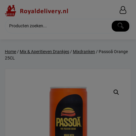
Skip
to
content
Home
/
Mix & Aperitieven Drankjes
/
Mixdranken
/ Passoã Orange
25CL