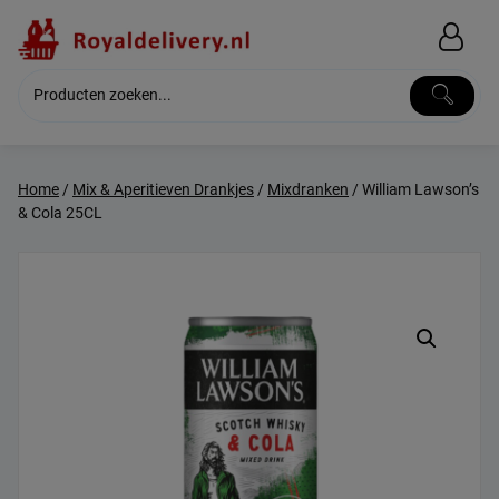
Skip
to
content
Home
/
Mix & Aperitieven Drankjes
/
Mixdranken
/ William Lawson’s
& Cola 25CL