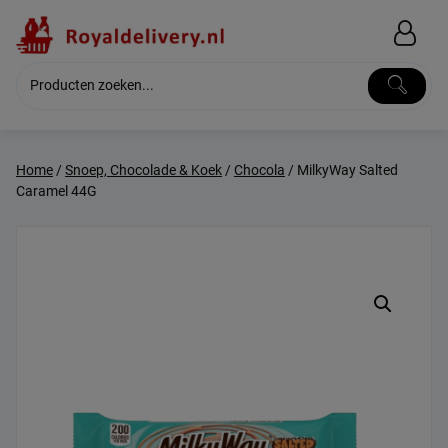
Skip
to
content
Home
/
Snoep, Chocolade & Koek
/
Chocola
/ MilkyWay Salted
Caramel 44G