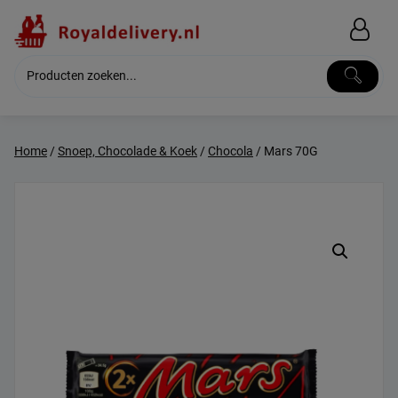
Skip
to
content
Home
/
Snoep, Chocolade & Koek
/
Chocola
/ Mars 70G