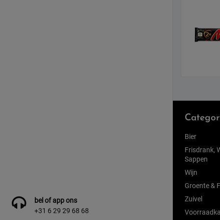
Categor
Bier
Frisdrank, 
Sappen
Wijn
Groente & F
Zuivel
bel of app ons
+31 6 29 29 68 68
Voorraadka