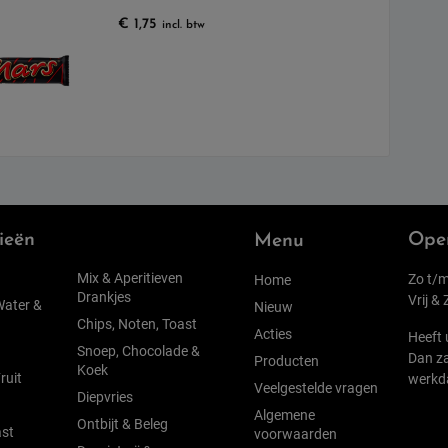
€
1,75
incl. btw
ieën
Open
Menu
Mix & Aperitieven
Zo t/m
Home
Drankjes
Vrij &
Water &
Nieuw
Chips, Noten, Toast
Acties
Heeft 
Snoep, Chocolade &
Dan za
Producten
Koek
ruit
werkd
Veelgestelde vragen
Diepvries
Algemene
Ontbijt & Beleg
st
voorwaarden