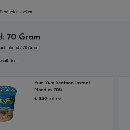
d:
70 Gram
uct Inhoud / 70 Gram
Gesorteerd
resultaten
op
populariteit
Yum Yum Seafood Instant
Noodles 70G
€
2,50
incl. btw