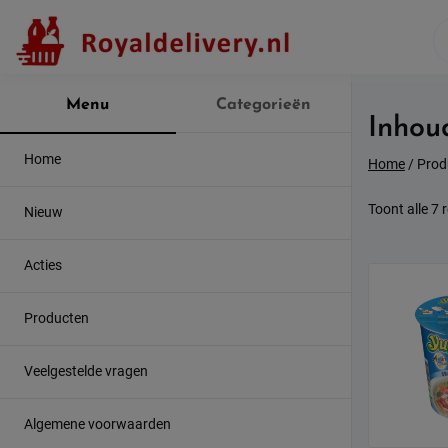
Skip
to
content
Menu
Categorieën
Inhou
Home
Home
/ Prod
Toont alle 7 
Nieuw
Acties
Producten
Veelgestelde vragen
Algemene voorwaarden