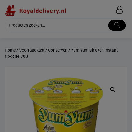
Skip
to
content
Home
/
Voorraadkast
/
Conserven
/ Yum Yum Chicken Instant
Noodles 70G