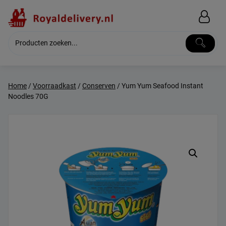
Skip
to
content
Home
/
Voorraadkast
/
Conserven
/ Yum Yum Seafood Instant
Noodles 70G