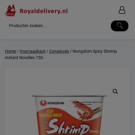
Skip
to
content
Home
/
Voorraadkast
/
Conserven
/ Nongshim Spicy Shrimp
Instant Noodles 75G