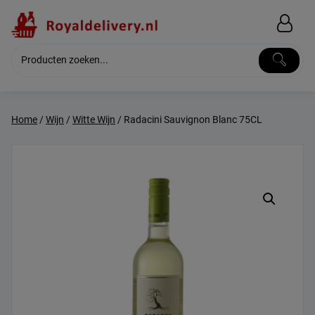
Skip
to
content
Home
/
Wijn
/
Witte Wijn
/ Radacini Sauvignon Blanc 75CL