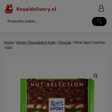
Skip
to
content
Home
/
Snoep, Chocolade & Koek
/
Chocola
/ Ritter Sport Cashew
100G