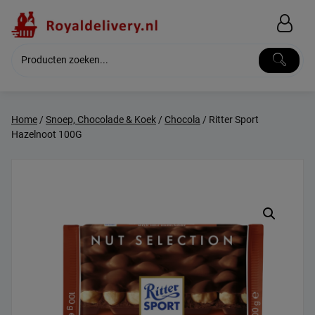
Skip
to
content
Home
/
Snoep, Chocolade & Koek
/
Chocola
/ Ritter Sport
Hazelnoot 100G