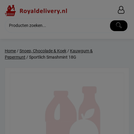
Skip
to
content
Home
/
Snoep, Chocolade & Koek
/
Kauwgum &
Pepermunt
/ Sportlich Smashmint 18G