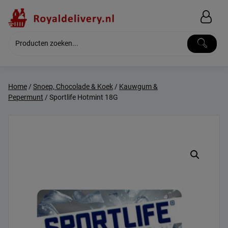
Skip
to
content
Home
/
Snoep, Chocolade & Koek
/
Kauwgum &
Pepermunt
/ Sportlife Hotmint 18G